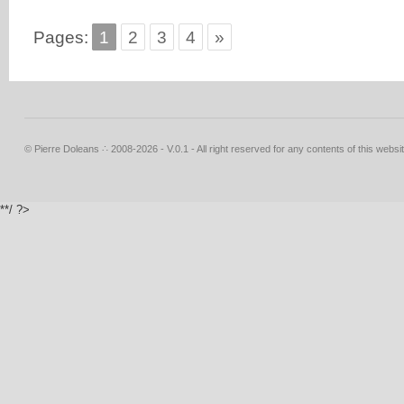
Pages:
1
2
3
4
»
© Pierre Doleans ∴ 2008-2026 - V.0.1 - All right reserved for any contents of this websit
**/ ?>