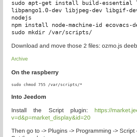
sudo apt-get install build-essential l
libpango1.0-dev libjpeg-dev libgif-dev
nodejs 

npm install node-machine-id ecovacs-de
sudo mkdir /var/scripts/
Download and move those 2 files: ozmo.js deebot
Archive
On the raspberry
sudo chmod 755 /var/scripts/*
Into Jeedom
Install the Script plugin:
https://market.
v=d&p=market_display&id=20
Then go to -> Plugins -> Programming -> Script