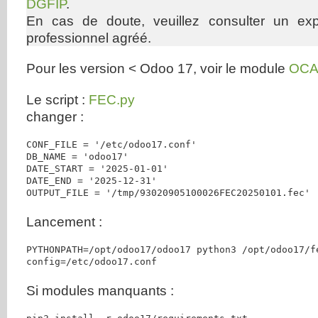
DGFIP
.
En cas de doute, veuillez consulter un ex
professionnel agréé.
Pour les version < Odoo 17, voir le module
OC
Le script :
FEC.py
changer :
CONF_FILE = '/etc/odoo17.conf'  

DB_NAME = 'odoo17'      

DATE_START = '2025-01-01'

DATE_END = '2025-12-31'

OUTPUT_FILE = '/tmp/93020905100026FEC20250101.fec'
Lancement :
PYTHONPATH=/opt/odoo17/odoo17 python3 /opt/odoo17/f
config=/etc/odoo17.conf
Si modules manquants :