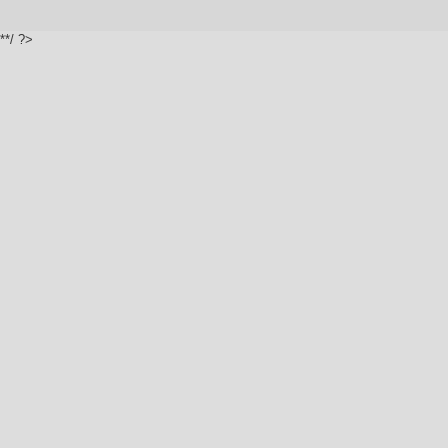
**/ ?>