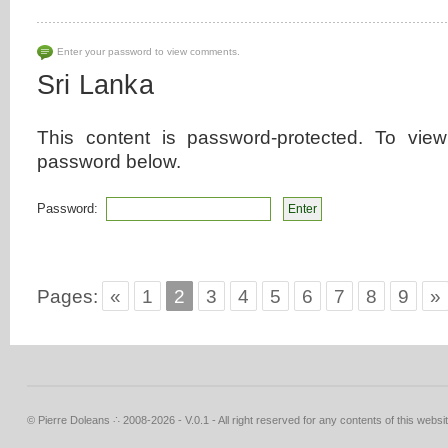
Enter your password to view comments.
Sri Lanka
This content is password-protected. To view
password below.
Password:
Pages:
«
1
2
3
4
5
6
7
8
9
»
© Pierre Doleans ∴ 2008-2026 - V.0.1 - All right reserved for any contents of this websit