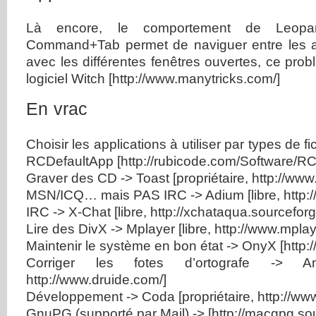
Là encore, le comportement de Leopard
Command+Tab permet de naviguer entre les ap
avec les différentes fenêtres ouvertes, ce prob
logiciel Witch [http://www.manytricks.com/]
En vrac
Choisir les applications à utiliser par types de f
RCDefaultApp [http://rubicode.com/Software/RC
Graver des CD -> Toast [propriétaire, http://www
MSN/ICQ… mais PAS IRC -> Adium [libre, http:
IRC -> X-Chat [libre, http://xchataqua.sourceforg
Lire des DivX -> Mplayer [libre, http://www.mpla
Maintenir le système en bon état -> OnyX [http://
Corriger les fotes d’ortografe -> Antid
http://www.druide.com/]
Développement -> Coda [propriétaire, http://ww
GnuPG (supporté par Mail) -> [http://macgpg.sou