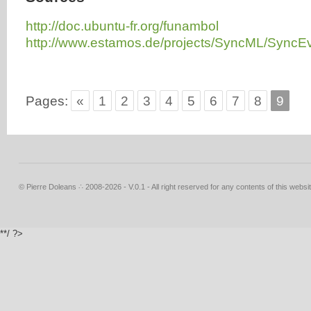
http://doc.ubuntu-fr.org/funambol
http://www.estamos.de/projects/SyncML/SyncEv
Pages:
«
1
2
3
4
5
6
7
8
9
© Pierre Doleans ∴ 2008-2026 - V.0.1 - All right reserved for any contents of this websit
**/ ?>